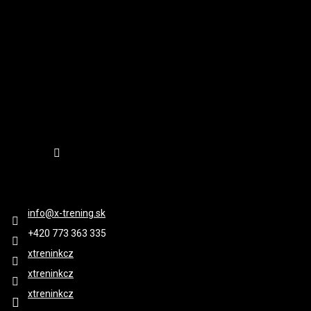
E
Sledovať na Instagrame
KONTAKT
info
@
x-trening.sk
+420 ‭773 363 335
xtreninkcz
xtreninkcz
xtreninkcz