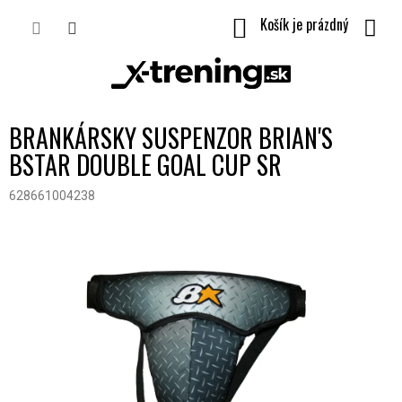
Prejsť
NÁKUPNÝ
na
obsah
KOŠÍK
BRANKÁRSKY SUSPENZOR BRIAN'S
BSTAR DOUBLE GOAL CUP SR
628661004238