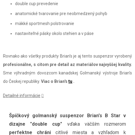
double cup prevedenie
anatomické tvarovanie pre neobmedzený pohyb
mäkké sportmesh polstrovanie
nastaviteľné pásky okolo stehien a v páse
Rovnako ako všetky produkty Brian's je aj tento suspenzor vyrobený
profesionálne, s citom pre detail az materiálov najvyššej kvality.
Sme výhradným dovozcom kanadskej Golmanský výstroje Brian's
do Českej republiky.
Viac o Brian's
tu
.
Detailné informácie
Špičkový golmanský suspenzor Brian's B Star v
dizajne "double cup"
vďaka väčším rozmerom
perfektne chráni
citlivé miesta a vzhľadom k