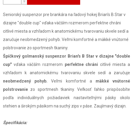
Seniorský suspenzor pre brankára na ľadový hokej Brian's B Star v
dizajne "double cup" vďaka väčším rozmerom perfektne chráni
citlivé miesta a vzhľadom k anatomickému tvarovaniu skvele sedí a
zaručuje neobmedzený pohyb. Veľmi komfortné a mäkké vnútorné
polstrovanie zo sportmesh tkaniny.
Špičkový golmanský suspenzor Brian's B Star v dizajne "double
cup"
vďaka väčším rozmerom
perfektne chráni
citlivé miesta a
vzhľadom k anatomickému tvarovaniu skvele sedí a zaručuje
neobmedzený pohyb.
Veľmi komfortné a
mäkké vnútorné
polstrovanie
zo sportmesh tkaniny. Veľkosť ľahko prispôsobíte
podľa individuálnych požiadaviek nastaviteľnými pásky okolo
stehien a širokým pásikom na suchý zips v páse. Zaujímavý dizajn.
Špecifikácia: