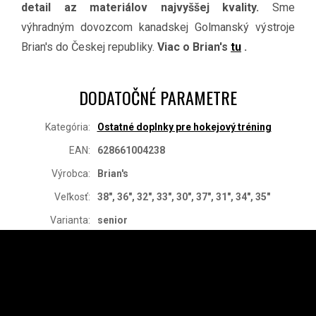
detail az materiálov najvyššej kvality.
Sme
výhradným dovozcom kanadskej Golmanský výstroje
Brian's do Českej republiky.
Viac o Brian's
tu
.
DODATOČNÉ PARAMETRE
Kategória
:
Ostatné doplnky pre hokejový tréning
EAN
:
628661004238
Výrobca
:
Brian's
Veľkosť
:
38", 36", 32", 33", 30", 37", 31", 34", 35"
Varianta
:
senior
Z
Á
P
Ä
INSTAGRAM
T
I