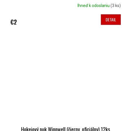
Ihneď k odoslaniu
(3 ks)
DETAIL
€2
Hokejový puk Winnwell (čierny, oficiálny) 12ks