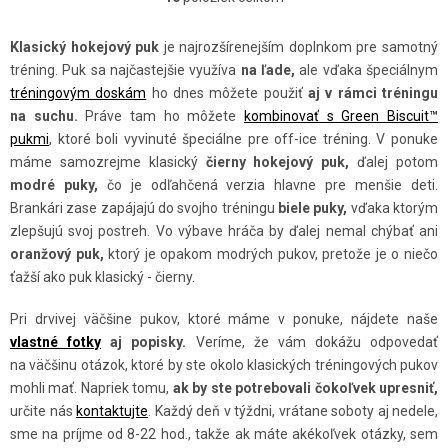
O
V
Klasický hokejový puk
je najrozšírenejším doplnkom pre samotný
L
tréning. Puk sa najčastejšie využíva
na ľade,
ale vďaka špeciálnym
Á
tréningovým doskám
ho dnes môžete použiť
aj v rámci tréningu
D
na suchu.
Práve tam ho môžete
kombinovať s Green Biscuit™
A
pukmi
, ktoré boli vyvinuté špeciálne pre off-ice tréning. V ponuke
C
máme samozrejme klasický
čierny hokejový puk,
ďalej potom
modré puky,
čo je odľahčená verzia hlavne pre menšie deti.
I
Brankári zase zapájajú do svojho tréningu
biele puky,
vďaka ktorým
E
zlepšujú svoj postreh. Vo výbave hráča by ďalej nemal chýbať ani
P
oranžový puk,
ktorý je opakom modrých pukov, pretože je o niečo
R
ťažší ako puk klasický - čierny.
V
K
Pri drvivej väčšine pukov, ktoré máme v ponuke, nájdete naše
vlastné fotky
aj popisky.
Veríme, že vám dokážu odpovedať
Y
na väčšinu otázok, ktoré by ste okolo klasických tréningových pukov
V
mohli mať. Napriek tomu,
ak by ste potrebovali čokoľvek upresniť,
Ý
určite nás
kontaktujte
. Každý deň v týždni, vrátane soboty aj nedele,
P
sme na príjme od 8-22 hod., takže ak máte akékoľvek otázky, sem