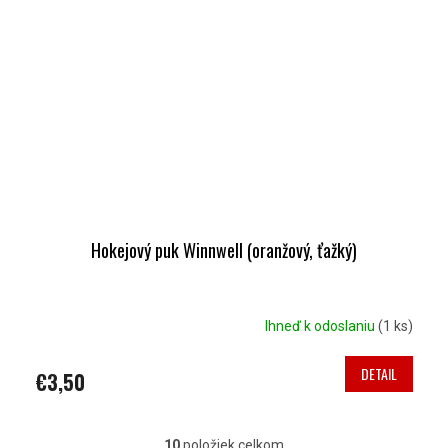
Hokejový puk Winnwell (oranžový, ťažký)
Ihneď k odoslaniu
(1 ks)
DETAIL
€3,50
10
položiek celkom