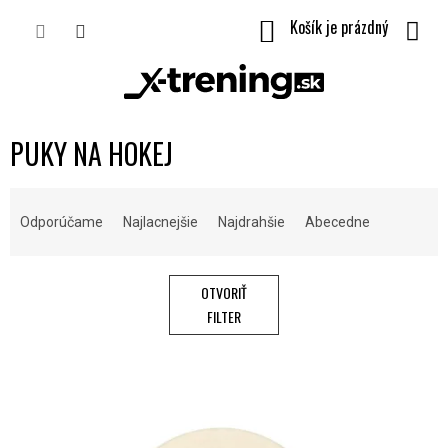
Prejsť
NÁKUPNÝ
na
obsah
KOŠÍK
PUKY NA HOKEJ
R
A
Odporúčame
Najlacnejšie
Najdrahšie
Abecedne
D
E
N
OTVORIŤ
I
FILTER
E
P
V
R
Ý
O
P
D
I
U