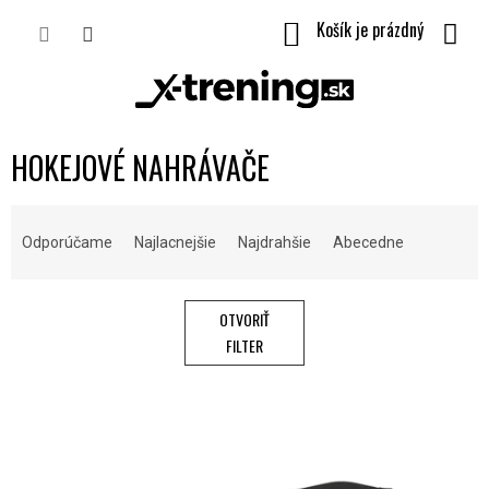
Prejsť
NÁKUPNÝ
na
obsah
KOŠÍK
HOKEJOVÉ NAHRÁVAČE
R
A
Odporúčame
Najlacnejšie
Najdrahšie
Abecedne
D
E
N
OTVORIŤ
I
FILTER
E
P
V
R
Ý
O
P
D
I
U