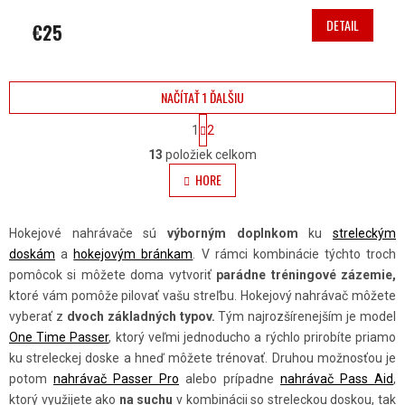
DETAIL
€25
NAČÍTAŤ 1 ĎALŠIU
S
1
2
T
O
R
13
položiek celkom
Á
V
HORE
N
L
K
O
Á
V
Hokejové nahrávače sú
výborným doplnkom
ku
streleckým
A
D
doskám
a
hokejovým bránkam
. V rámci kombinácie týchto troch
N
A
I
pomôcok si môžete doma vytvoriť
parádne tréningové zázemie,
E
C
ktoré vám pomôže pilovať vašu streľbu. Hokejový nahrávač môžete
I
vyberať z
dvoch základných typov.
Tým najrozšírenejším je model
E
One Time Passer
, ktorý veľmi jednoducho a rýchlo prirobíte priamo
ku streleckej doske a hneď môžete trénovať. Druhou možnosťou je
P
potom
nahrávač Passer Pro
alebo prípadne
nahrávač Pass Aid
,
R
ktorý využijete ako
na suchu
v kombinácii so streleckou doskou, tak