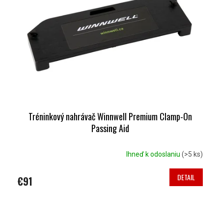
S
K
P
T
R
O
O
V
D
U
K
T
O
V
Tréninkový nahrávač Winnwell Premium Clamp-On
Passing Aid
Ihneď k odoslaniu
(>5 ks)
DETAIL
€91