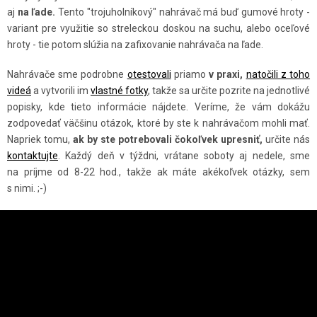
V
aj
na ľade.
Tento "trojuholníkový" nahrávač má buď gumové hroty -
K
variant pre využitie so streleckou doskou na suchu, alebo oceľové
Y
hroty - tie potom slúžia na zafixovanie nahrávača na ľade.
V
Ý
Nahrávače sme podrobne
otestovali
priamo
v praxi,
natočili z toho
videá
a vytvorili im
vlastné fotky
, takže sa určite pozrite na jednotlivé
P
popisky, kde tieto informácie nájdete. Veríme, že vám dokážu
I
zodpovedať väčšinu otázok, ktoré by ste k nahrávačom mohli mať.
S
Napriek tomu,
ak by ste potrebovali čokoľvek upresniť,
určite nás
U
kontaktujte
. Každý deň v týždni, vrátane soboty aj nedele, sme
na príjme od 8-22 hod., takže ak máte akékoľvek otázky, sem
s nimi. ;-)
Z
Á
P
Ä
INSTAGRAM
T
I
E