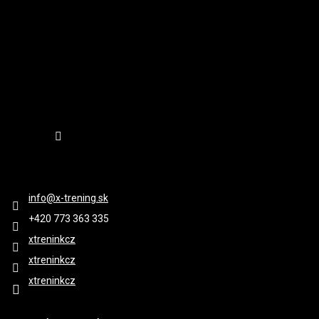
Sledovať na Instagrame
KONTAKT
info
@
x-trening.sk
+420 ‭773 363 335
xtreninkcz
xtreninkcz
xtreninkcz