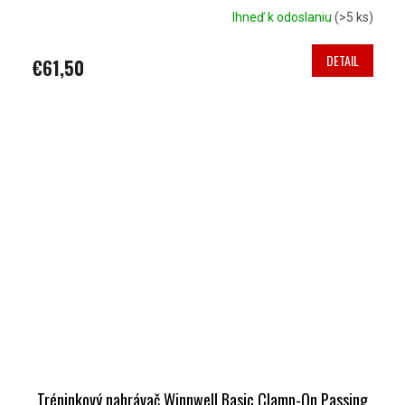
Ihneď k odoslaniu
(>5 ks)
DETAIL
€61,50
Tréninkový nahrávač Winnwell Basic Clamp-On Passing