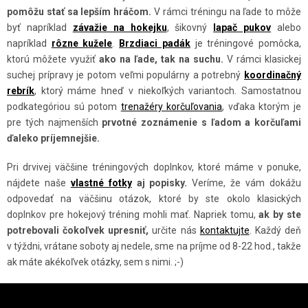
A
I
pomôžu stať sa lepším hráčom.
V rámci tréningu na ľade to môže
E
C
byť napríklad
závažie na hokejku
, šikovný
lapač pukov
alebo
I
napríklad
rôzne kužele
.
Brzdiaci padák
je tréningové pomôcka,
E
ktorú môžete využiť
ako na ľade, tak na suchu.
V rámci klasickej
suchej prípravy je potom veľmi populárny a potrebný
P
koordinačný
rebrík
, ktorý máme hneď v niekoľkých variantoch. Samostatnou
R
podkategóriou sú potom
trenažéry korčuľovania
, vďaka ktorým je
V
pre tých najmenších
prvotné zoznámenie s ľadom a korčuľami
K
ďaleko príjemnejšie.
Y
V
Pri drvivej väčšine tréningových doplnkov, ktoré máme v ponuke,
Ý
nájdete naše
vlastné fotky
aj popisky.
Veríme, že vám dokážu
odpovedať na väčšinu otázok, ktoré by ste okolo klasických
P
doplnkov pre hokejový tréning mohli mať. Napriek tomu,
ak by ste
I
potrebovali čokoľvek upresniť,
určite nás
kontaktujte
. Každý deň
S
v týždni, vrátane soboty aj nedele, sme na príjme od 8-22 hod., takže
U
ak máte akékoľvek otázky, sem s nimi. ;-)
Z
Á