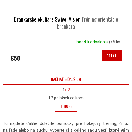
Brankárske okuliare Swivel Vision
Tréning orientácie
brankára
Ihneď k odoslaniu
(>5 ks)
DETAIL
€50
NAČÍTAŤ 5 ĎALŠÍCH
S
1
2
T
O
R
17
položiek celkom
Á
V
HORE
N
L
K
O
Á
V
Tu nájdete ďalšie dôležité pomôcky pre hokejový tréning, či už
A
D
na ľade alebo na suchu. Vyberte si z celého
radu vecí, ktoré vám
N