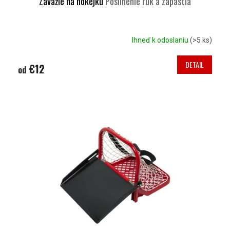
Závažie na hokejku
Posilnenie rúk a zápästia
Ihneď k odoslaniu
(>5 ks)
DETAIL
€12
od