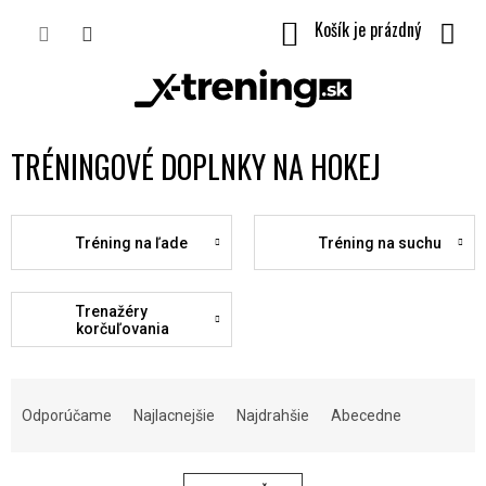
Prejsť
NÁKUPNÝ
na
obsah
KOŠÍK
TRÉNINGOVÉ DOPLNKY NA HOKEJ
Tréning na ľade
Tréning na suchu
Trenažéry
korčuľovania
R
A
Odporúčame
Najlacnejšie
Najdrahšie
Abecedne
D
E
N