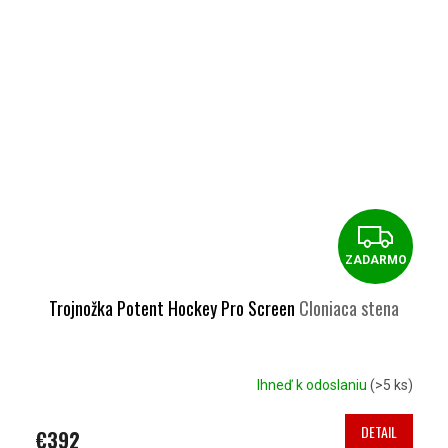
Z
ZADARMO
A
D
Trojnožka Potent Hockey Pro Screen
Cloniaca stena
A
R
Ihneď k odoslaniu
(>5 ks)
M
DETAIL
€392
O