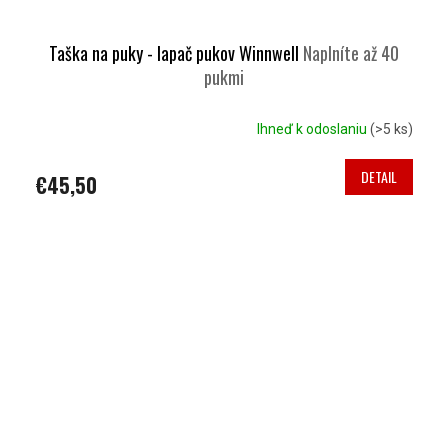
Taška na puky - lapač pukov Winnwell
Naplníte až 40
pukmi
Ihneď k odoslaniu
(>5 ks)
DETAIL
€45,50