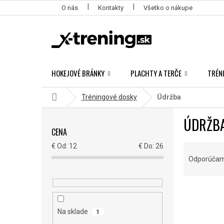
Prejsť
O nás
Kontakty
Všetko o nákupe
na
obsah
HOKEJOVÉ BRÁNKY
PLACHTY A TERČE
TRÉN
Domov
Tréningové dosky
Údržba
B
ÚDRŽB
O
CENA
Č
N
R
€
12
€
26
Ý
A
Odporúča
P
D
A
E
N
V
N
E
Ý
I
L
P
E
Na sklade
1
I
P