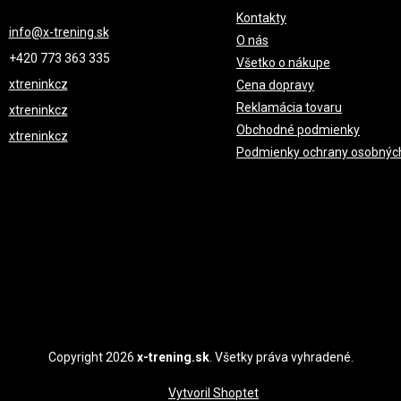
D
Kontakty
A
info
@
x-trening.sk
O nás
C
+420 ‭773 363 335
Všetko o nákupe
I
xtreninkcz
Cena dopravy
E
Reklamácia tovaru
xtreninkcz
P
Obchodné podmienky
xtreninkcz
R
Podmienky ochrany osobnýc
V
K
Y
V
Ý
P
I
S
U
Copyright 2026
x-trening.sk
. Všetky práva vyhradené.
Vytvoril Shoptet