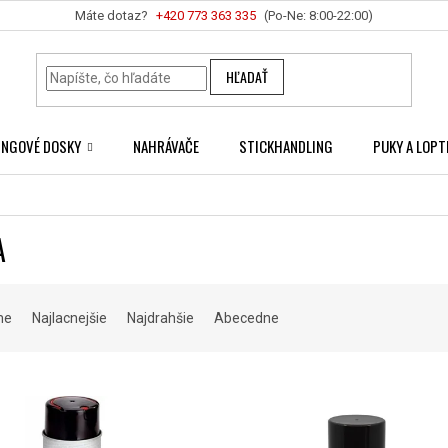
+420 ‭773 363 335
HĽADAŤ
INGOVÉ DOSKY
NAHRÁVAČE
STICKHANDLING
PUKY A LOPT
A
me
Najlacnejšie
Najdrahšie
Abecedne