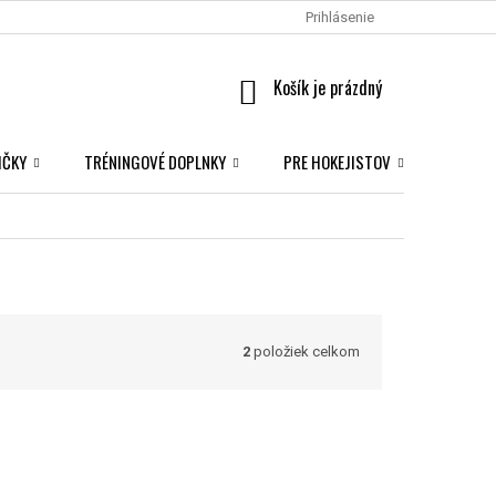
Prihlásenie
NÁKUPNÝ
KOŠÍK
IČKY
TRÉNINGOVÉ DOPLNKY
PRE HOKEJISTOV
NHL S
2
položiek celkom