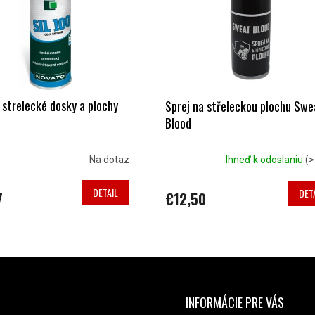
 strelecké dosky a plochy
Sprej na střeleckou plochu Swe
Blood
Na dotaz
Ihneď k odoslaniu
(>
DETAIL
DET
7
€12,50
O
V
L
Á
INFORMÁCIE PRE VÁS
NTAKT