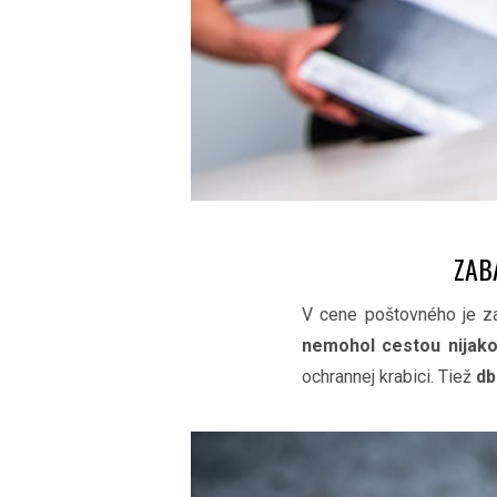
ZAB
V cene poštovného je za
nemohol cestou nijako
ochrannej krabici. Tiež
db