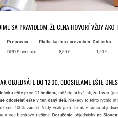
DIME SA PRAVIDLOM, ŽE CENA HOVORÍ VŽDY AKO 
Prepravca
Platba kartou / prevodom
Dobierka
DPD Slovensko
8,50 €
1,50 €
AK OBJEDNÁTE DO 12:00, ODOSIELAME EŠTE DNES
dnávku ešte pred 12 hodinou
, môžete si byť istí, že
tovar
(pok
e odosielať ešte v ten daný deň
. Niekedy to takto rýchlo s
ôžeme 100% zaručiť. Vždy však platí, že ak v rámci objednáv
me a vec bleskovo riešime.
Doručenie
objednávky
na Sloven