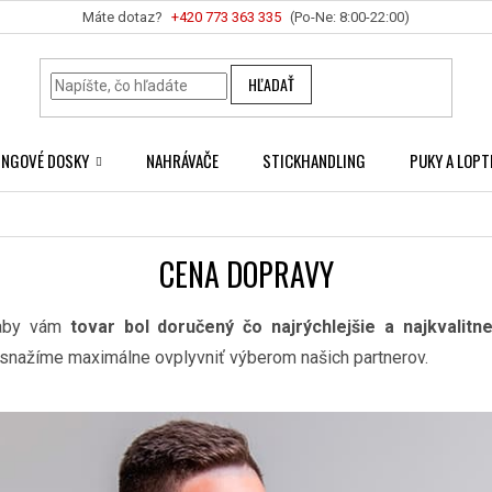
+420 ‭773 363 335
HĽADAŤ
INGOVÉ DOSKY
NAHRÁVAČE
STICKHANDLING
PUKY A LOPT
CENA DOPRAVY
 aby vám
tovar bol doručený čo najrýchlejšie a najkvalitne
a snažíme maximálne ovplyvniť výberom našich partnerov.