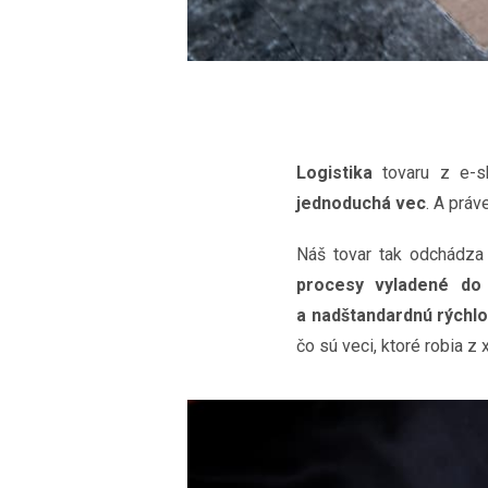
Logistika
tovaru z e-sh
jednoduchá vec
. A prá
Náš tovar tak odchádza
procesy vyladené do 
a nadštandardnú rýchlo
čo sú veci, ktoré robia z 