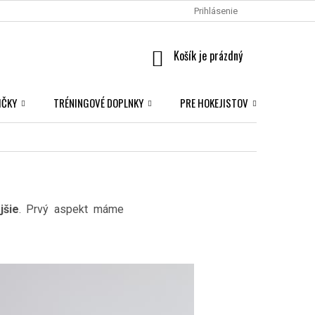
Prihlásenie
NÁKUPNÝ
KOŠÍK
IČKY
TRÉNINGOVÉ DOPLNKY
PRE HOKEJISTOV
NHL S
jšie
. Prvý aspekt máme