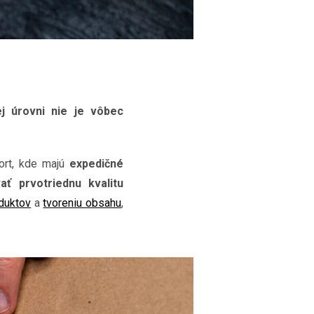
ej úrovni nie je vôbec
ort, kde majú
expedičné
ť prvotriednu kvalitu
oduktov
a
tvoreniu obsahu
,