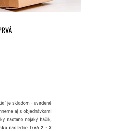
PRVÁ
iaľ je skladom - uvedené
tihneme aj s objednávkami
ky nastane nejaký háčik,
sko
následne
trvá 2 - 3