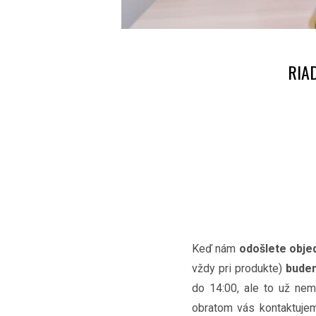
RIA
Keď nám
odošlete obje
vždy pri produkte)
budem
do 14:00, ale to už nem
obratom vás kontaktuje