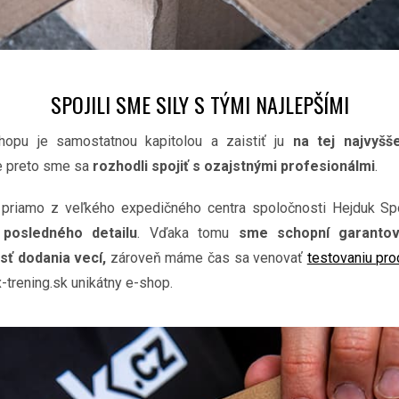
SPOJILI SME SILY S TÝMI NAJLEPŠÍMI
opu je samostatnou kapitolou a zaistiť ju
na tej najvyšš
ve preto sme sa
rozhodli spojiť
s ozajstnými profesionálmi
.
 priamo z veľkého expedičného centra spoločnosti Hejduk Sp
posledného detailu
. Vďaka tomu
sme schopní garantova
sť dodania vecí,
zároveň máme čas sa venovať
testovaniu pr
x-trening.sk unikátny e-shop.