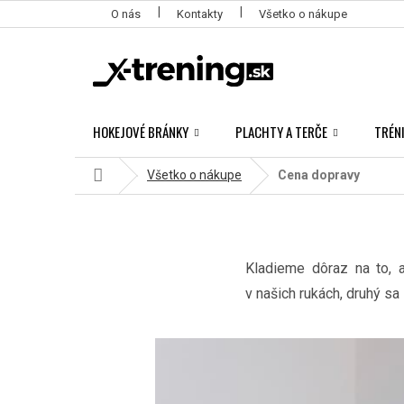
Prejsť
O nás
Kontakty
Všetko o nákupe
na
obsah
HOKEJOVÉ BRÁNKY
PLACHTY A TERČE
TRÉN
Domov
Všetko o nákupe
Cena dopravy
Kladieme dôraz na to,
v našich rukách, druhý s