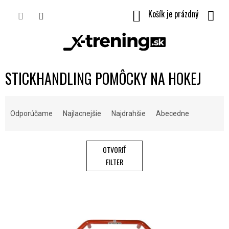
Prejsť
NÁKUPNÝ
na
obsah
KOŠÍK
STICKHANDLING POMÔCKY NA HOKEJ
R
A
Odporúčame
Najlacnejšie
Najdrahšie
Abecedne
D
E
N
OTVORIŤ
I
FILTER
E
P
V
R
Ý
O
P
D
I
U