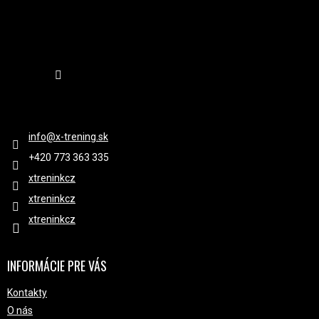
Sledovať na Instagrame
KONTAKT
info
@
x-trening.sk
+420 ‭773 363 335
xtreninkcz
xtreninkcz
xtreninkcz
INFORMÁCIE PRE VÁS
Kontakty
O nás