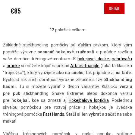
DETAIL
€85
12
položiek celkom
O
V
Základné stickhandling pomôcky sú ďalším prvkom, ktorý vám
L
pomôže výrazne
posunúť hokejové zručnosti
a parádne rozšíria
Á
vaše domáce tréningové centrum. K
hokejovej doske
,
nahrávaču
D
a
bránke
si môžete kúpiť napríklad
Attack Triangle
(taká tá klasická
A
"trojnožka"), ktorý využijete
ako na suchu,
tak prípadne aj
na ľade.
C
Rýchlosť rúk a ich obratnosť výrazne zlepšíte s tzv.
Stickhandling
hadmi.
Tu si môžete vybrať z dvoch variantov. Klasickú
verziu
I
pre puk
stickhandling Snake Extreme alebo dokonca verziu
E
pre
hokejbal,
kde sa zmestí aj
Hokejbalová loptička
. Poslednou
P
skvelou pomôckou pre rozvoj práce s hokejkou je švédska
R
tréningová pomôcka
Fast Hands
.
Stačí si len vybrať
a začať na sebe
V
makať!
K
Väčšinu tréningových pomôcok v našej ponuke, vrátane