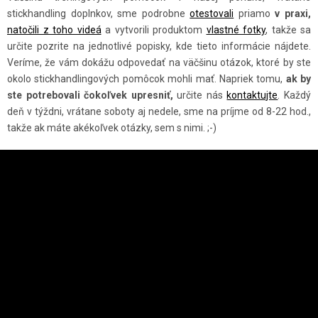
Y
stickhandling doplnkov, sme podrobne
otestovali
priamo
v praxi,
V
natočili z toho videá
a vytvorili produktom
vlastné fotky
, takže sa
Ý
určite pozrite na jednotlivé popisky, kde tieto informácie nájdete.
P
Veríme, že vám dokážu odpovedať na väčšinu otázok, ktoré by ste
I
okolo stickhandlingových pomôcok mohli mať. Napriek tomu,
ak by
S
ste potrebovali čokoľvek upresniť,
určite nás
kontaktujte
. Každý
U
deň v týždni, vrátane soboty aj nedele, sme na príjme od 8-22 hod.,
takže ak máte akékoľvek otázky, sem s nimi. ;-)
Z
Á
P
Ä
INSTAGRAM
T
I
E