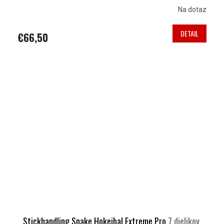
Na dotaz
DETAIL
€66,50
Stickhandling Snake Hokejbal Extreme Pro
7 dielikov,