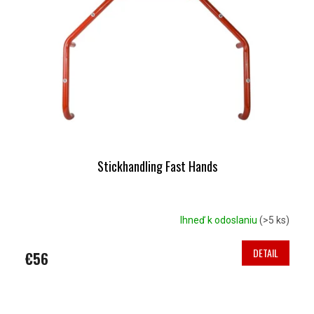
S
K
P
T
R
O
O
V
D
U
K
T
O
V
Stickhandling Fast Hands
Ihneď k odoslaniu
(>5 ks)
DETAIL
€56