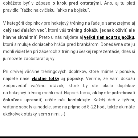
dokážete byť v zápase
o krok pred ostatnými.
Áno, aj tu platí
I
pravidlo: "ťažko na cvičisku, ľahko na bojisku".
E
P
V kategórii doplnkov pre hokejový tréning na ľade je samozrejme aj
R
celý rad ďalších vecí,
ktoré váš
tréning dokážu jednak oživiť, ale
V
hlavne skvalitniť.
Preto u nás nájdete aj
veľkú tieniacu trojnožku
,
K
ktorá simuluje cloniaceho hráča pred brankárom. Donedávna ste ju
mohli vidieť len pri záberoch z tréningu českej reprezentácie, dnes si
Y
ju môžete zaobstarať aj vy.
V
Ý
Pri drvivej väčšine tréningových doplnkov, ktoré máme v ponuke,
P
nájdete naše
vlastné fotky
aj popisky.
Veríme, že vám dokážu
I
zodpovedať väčšinu otázok, ktoré by ste okolo doplnkov
S
na hokejový tréning mohli mať. Napriek tomu,
ak by ste potrebovali
čokoľvek upresniť,
určite nás
kontaktujte
. Každý deň v týždni,
U
vrátane soboty aj nedele, sme na príjme od 8-22 hod., takže ak máte
akékoľvek otázky, sem s nimi. ;-)