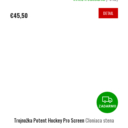
DETAIL
€45,50
Z
ZADARMO
A
D
Trojnožka Potent Hockey Pro Screen
Cloniaca stena