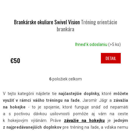
Brankárske okuliare Swivel Vision
Tréning orientácie
brankára
Ihneď k odoslaniu
(>5 ks)
DETAIL
€50
6
položiek celkom
O
V
V tejto kategórii nájdete tie
najčastejšie doplnky,
ktoré
môžete
L
využiť v rámci vášho tréningu na ľade.
Jaromír Jágr a
závažia
Á
na hokejke
- to je spojenie, ktoré funguje snáď od nepamäti
D
a s poctivou dávkou usilovnosti pomôže aj vám na ceste
A
k hokejovým výšinám. Práve
závažie na hokejku
je
jedným
C
z najpredávanejších doplnkov
pre tréning na ľade, a vďaka nemu