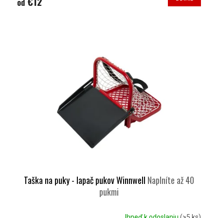
€12
od
Taška na puky - lapač pukov Winnwell
Naplníte až 40
pukmi
Ihneď k odoslaniu
(>5 ks)