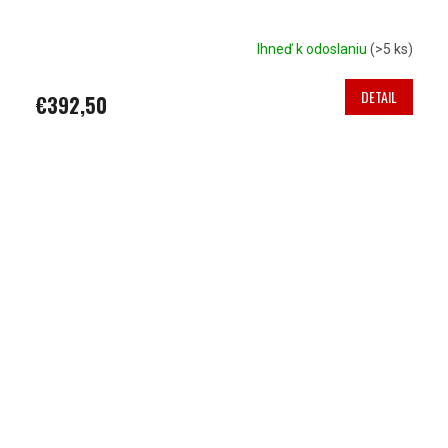
A
R
Ihneď k odoslaniu
(>5 ks)
M
DETAIL
€392,50
O