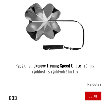
D
I
U
S
K
P
T
R
O
O
V
D
U
K
T
O
V
Padák na hokejový tréning Speed Chute
Tréning
rýchlosti & rýchlych štartov
Na dotaz
DETAIL
€33