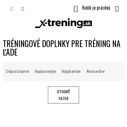
Prejsť
NÁKUPNÝ
na
obsah
KOŠÍK
TRÉNINGOVÉ DOPLNKY PRE TRÉNING NA
ĽADE
R
A
Odporúčame
Najlacnejšie
Najdrahšie
Abecedne
D
E
N
OTVORIŤ
I
FILTER
E
P
V
R
Ý
O
P