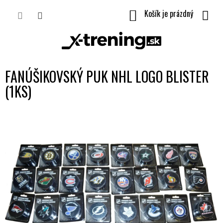
Prejsť
NÁKUPNÝ
na
obsah
KOŠÍK
FANÚŠIKOVSKÝ PUK NHL LOGO BLISTER
(1KS)