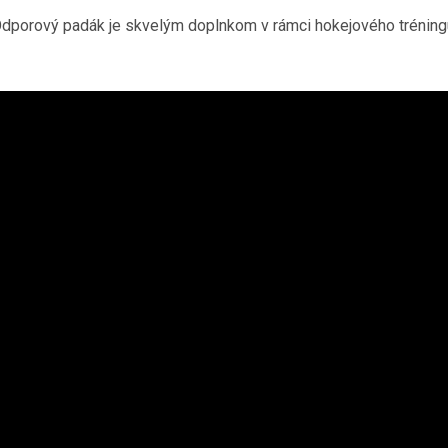
dporový padák je skvelým doplnkom v rámci hokejového tréning