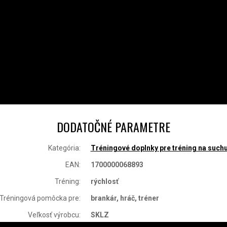
DODATOČNÉ PARAMETRE
Kategória
:
Tréningové doplnky pre tréning na such
EAN
:
1700000068893
Tréning
:
rýchlosť
Tréningová pomôcka pre
:
brankár, hráč, tréner
Veľkosť výrobcu
:
SKLZ