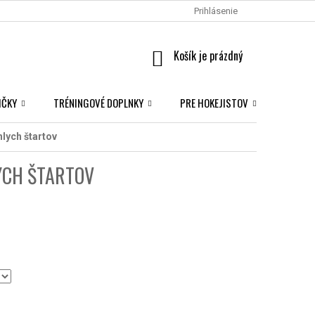
Prihlásenie
NÁKUPNÝ
KOŠÍK
IČKY
TRÉNINGOVÉ DOPLNKY
PRE HOKEJISTOV
NHL S
hlych štartov
YCH ŠTARTOV