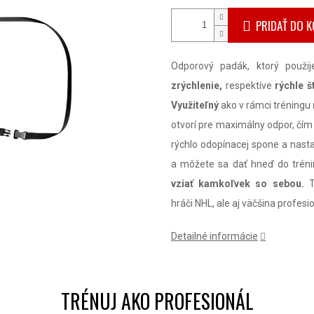
PRIDAŤ DO K
Odporový padák, ktorý použi
zrýchlenie,
respektíve
rýchle št
Využiteľný
ako v rámci tréningu
otvorí pre maximálny odpor, čí
rýchlo odopínacej spone a nas
a môžete sa dať hneď do trén
vziať kamkoľvek so sebou.
Tr
hráči NHL, ale aj väčšina profesi
Detailné informácie
TRÉNUJ AKO PROFESIONÁL