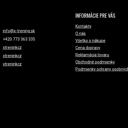
INFORMÁCIE PRE VÁS
NTAKT
Kontakty
info
@
x-trening.sk
O nás
+420 ‭773 363 335
Všetko o nákupe
xtreninkcz
Cena dopravy
Reklamácia tovaru
xtreninkcz
Obchodné podmienky
xtreninkcz
Podmienky ochrany osobnýc