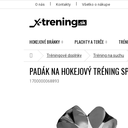
Prejsť
O nás
Kontakty
Všetko o nákupe
na
obsah
HOKEJOVÉ BRÁNKY
PLACHTY A TERČE
TRÉN
Domov
Tréningové doplnky
Tréning na suchu
PADÁK NA HOKEJOVÝ TRÉNING S
1700000068893