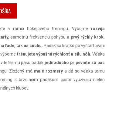
OŠÍKA
jete v rámci hokejového tréningu. Výborne
rozvíja
arty,
samotnú frekvenciu pohybu a
prvý rýchly krok.
na ľade, tak na suchu.
Padák sa krátko po vyštartovaní
m výborne
trénujete výbušnú rýchlosť
a
silu nôh.
Vďaka
taviteľnému pásu padák
jednoducho pripevníte za pás
ingu. Zložený má
malé rozmery
a dá sa vďaka tomu
éning s brzdiacim padákom často využívajú nielen
onálnych klubov.