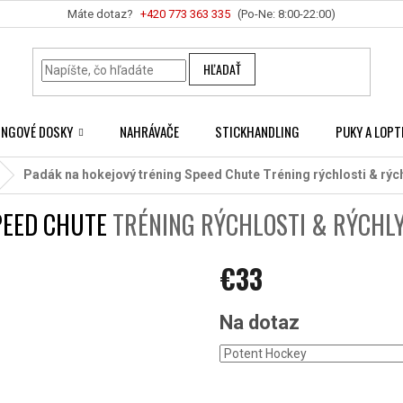
+420 ‭773 363 335
HĽADAŤ
INGOVÉ DOSKY
NAHRÁVAČE
STICKHANDLING
PUKY A LOPT
Padák na hokejový tréning Speed Chute
Tréning rýchlosti & rýc
PEED CHUTE
TRÉNING RÝCHLOSTI & RÝCHL
€33
Jednotková
Na dotaz
cena: