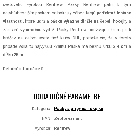
svetového výrobcu Renfrew. Pásky Renfrew patrí k tým
najobľúbenejším páskam na hokejky vôbec. Majú
perfektné lepiace
vlastnosti,
ktoré
udržia pásku výrazne dlhšie na čepeli
hokejky a
zároveň
výnimočnú výdrž.
Pásky Renfrew používajú okrem profi
hráčov na celom svete tiež kluby NHL, pretože vie, že v tomto
prípade volia tú najvyššiu kvalitu. Páska má bežnú šírku
2,4 cm
a
dĺžku
25 m.
Detailné informácie
DODATOČNÉ PARAMETRE
Kategória
:
Pásky a gripy na hokejku
EAN
:
Zvoľte variant
Výrobca
:
Renfrew