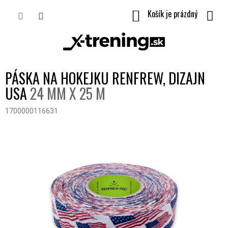
Prejsť
NÁKUPNÝ
na
obsah
KOŠÍK
PÁSKA NA HOKEJKU RENFREW, DIZAJN
USA
24 MM X 25 M
1700000116631