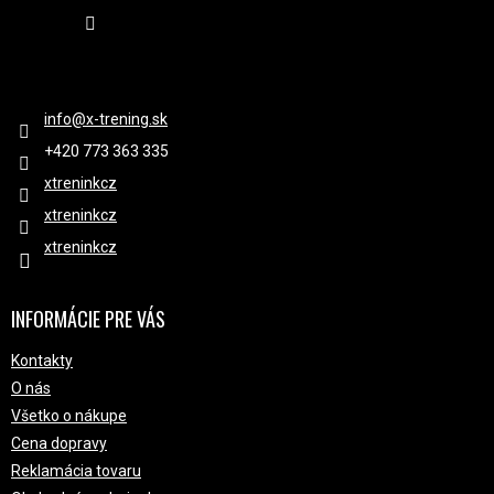
Sledovať na Instagrame
KONTAKT
info
@
x-trening.sk
+420 ‭773 363 335
xtreninkcz
xtreninkcz
xtreninkcz
INFORMÁCIE PRE VÁS
Kontakty
O nás
Všetko o nákupe
Cena dopravy
Reklamácia tovaru