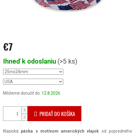
€7
Jednotková
Ihneď k odoslaniu
(>5 ks)
cena:
Môžeme doručiť do:
12.8.2026
PRIDAŤ DO KOŠÍKA
Klasická
páska s motívom amerických vlajok
od popredného