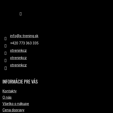
Sledovať na Instagrame
KONTAKT
info
@
x-trening.sk
+420 ‭773 363 335
xtreninkcz
xtreninkcz
xtreninkcz
INFORMÁCIE PRE VÁS
Kontakty
O nás
Všetko o nákupe
Cena dopravy