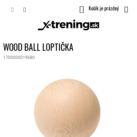
Prejsť
NÁKUPNÝ
na
obsah
KOŠÍK
WOOD BALL LOPTIČKA
1700000019680