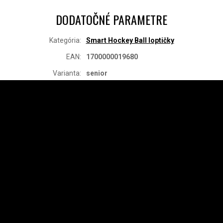
DODATOČNÉ PARAMETRE
Kategória
:
Smart Hockey Ball loptičky
EAN
:
1700000019680
Varianta
:
senior
Z
Á
P
Ä
INSTAGRAM
T
I
E