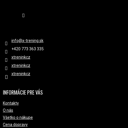
Sledovať na Instagrame
KONTAKT
info
@
x-trening.sk
+420 ‭773 363 335
xtreninkcz
xtreninkcz
xtreninkcz
INFORMÁCIE PRE VÁS
Kontakty
O nás
Všetko o nákupe
Cena dopravy