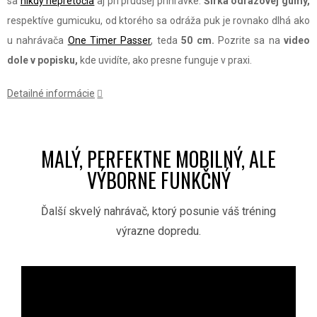
sa
nikdy nepretočia
aj pri prudšej prihrávke.
Šírka odrazovej gumy,
respektíve gumicuku, od ktorého sa odráža puk je rovnako dlhá ako
u nahrávača
One Timer Passer
, teda
50 cm.
Pozrite sa na
video
dole v popisku,
kde uvidíte, ako presne funguje v praxi.
Detailné informácie
MALÝ, PERFEKTNE MOBILNÝ, ALE
VÝBORNE FUNKČNÝ
Ďalší skvelý nahrávač, ktorý posunie váš tréning
výrazne dopredu.