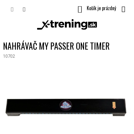
Prejsť
NÁKUPNÝ
na
obsah
KOŠÍK
NAHRÁVAČ MY PASSER ONE TIMER
10702