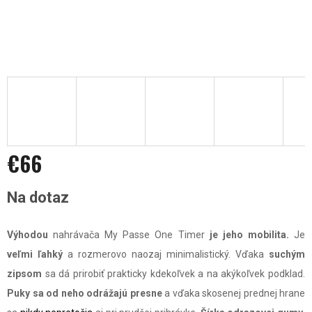
€66
Jednotková
Na dotaz
cena:
Výhodou
nahrávača My Passe One Timer
je jeho
mobilita.
Je
veľmi ľahký
a rozmerovo naozaj minimalistický. Vďaka
suchým
zipsom
sa dá prirobiť prakticky kdekoľvek a na akýkoľvek podklad.
Puky sa od neho odrážajú
presne
a vďaka skosenej prednej hrane