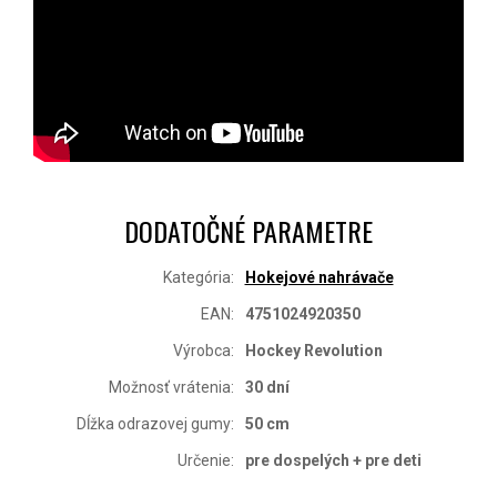
DODATOČNÉ PARAMETRE
Kategória
:
Hokejové nahrávače
EAN
:
4751024920350
Výrobca
:
Hockey Revolution
Možnosť vrátenia
:
30 dní
Dĺžka odrazovej gumy
:
50 cm
Určenie
:
pre dospelých + pre deti