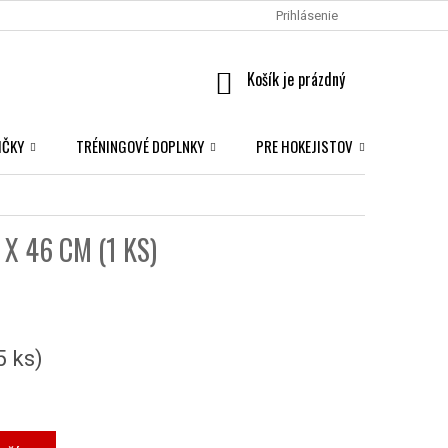
Prihlásenie
NÁKUPNÝ
KOŠÍK
IČKY
TRÉNINGOVÉ DOPLNKY
PRE HOKEJISTOV
NHL S
 X 46 CM (1 KS)
5 ks)