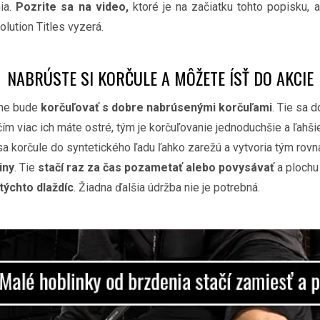
ia.
Pozrite sa na video,
ktoré je na začiatku tohto popisku, 
olution Titles vyzerá.
NABRÚSTE SI KORČULE A MÔŽETE ÍSŤ DO AKCIE
che bude
korčuľovať s dobre nabrúsenými korčuľami
. Tie sa 
čím viac ich máte ostré, tým je korčuľovanie jednoduchšie a ľahš
sa korčule do syntetického ľadu ľahko zarežú a vytvoria tým rov
iny
. Tie
stačí raz za čas pozametať alebo povysávať
a plochu
týchto dlaždíc
. Žiadna ďalšia údržba nie je potrebná.