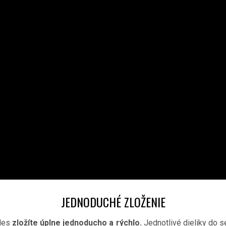
JEDNODUCHÉ ZLOŽENIE
tles
zložíte úplne jednoducho a rýchlo.
Jednotlivé dieliky do s