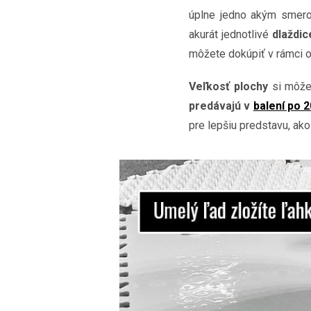
úplne jedno akým smero
akurát jednotlivé
dlaždic
môžete dokúpiť v rámci o
Veľkosť plochy
si môž
predávajú v
balení po 2
pre lepšiu predstavu, ak