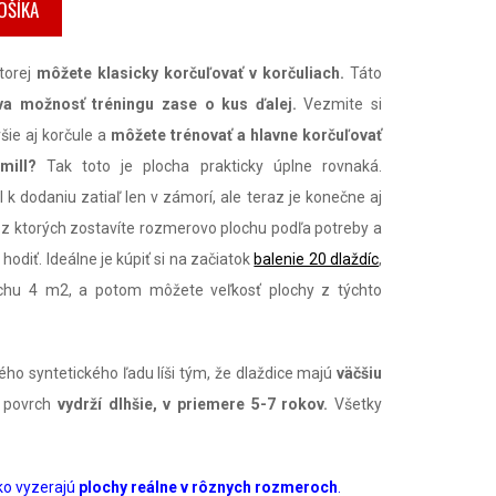
OŠÍKA
torej
môžete klasicky korčuľovať v korčuliach.
Táto
va možnosť tréningu zase o kus ďalej.
Vezmite si
šie aj korčule a
môžete trénovať a hlavne korčuľovať
mill?
Tak toto je plocha prakticky úplne rovnaká.
l k dodaniu zatiaľ len v zámorí, ale teraz je konečne aj
, z ktorých zostavíte rozmerovo plochu podľa potreby a
hodiť. Ideálne je kúpiť si na začiatok
balenie 20 dlaždíc
,
ochu 4 m2, a potom môžete veľkosť plochy z týchto
ého syntetického ľadu líši tým, že dlaždice majú
väčšiu
 povrch
vydrží dlhšie, v priemere 5-7 rokov.
Všetky
ko vyzerajú
plochy reálne v rôznych rozmeroch
.