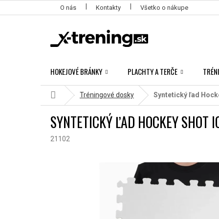
Prejsť
O nás
Kontakty
Všetko o nákupe
na
obsah
HOKEJOVÉ BRÁNKY
PLACHTY A TERČE
TRÉN
Domov
Tréningové dosky
Syntetický ľad Hock
SYNTETICKÝ ĽAD HOCKEY SHOT I
21102