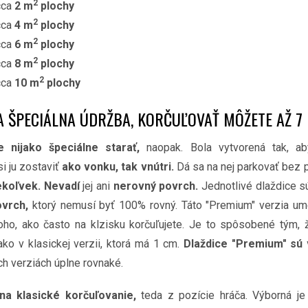
2
cca
2 m
plochy
2
cca
4 m
plochy
2
cca
6 m
plochy
2
cca
8 m
plochy
2
cca
10 m
plochy
A ŠPECIÁLNA ÚDRŽBA, KORČUĽOVAŤ MÔŽETE AŽ 7
 nijako špeciálne starať,
naopak. Bola vytvorená tak, ab
si ju zostaviť
ako vonku, tak vnútri.
Dá sa na nej parkovať bez 
ekoľvek.
Nevadí
jej ani
nerovný povrch.
Jednotlivé dlaždice s
ovrch,
ktorý nemusí byť 100% rovný. Táto "Premium" verzia u
oho, ako často na klzisku korčuľujete. Je to spôsobené tým, ž
ako v klasickej verzii, ktorá má 1 cm.
Dlaždice "Premium" sú 
ch verziách úplne rovnaké.
na klasické korčuľovanie,
teda z pozície hráča. Výborná je