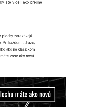
aby ste videli ako presne
do plochy zarezávajú
ie. Pri každom odraze,
nako ako na klasickom
 máte zase ako novú.