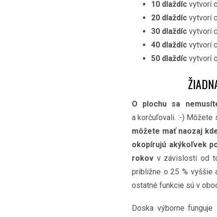
10 dlaždíc
vytvorí 
20 dlaždíc
vytvorí 
30 dlaždíc
vytvorí 
40 dlaždíc
vytvorí 
50 dlaždíc
vytvorí 
ŽIADN
O plochu sa nemusíte
a korčuľovali. :-) Môžete 
môžete mať naozaj kd
okopírujú akýkoľvek p
rokov
v závislosti od t
približne o 25 % vyššie 
ostatné funkcie sú v obo
Doska výborne funguje