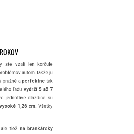
 ROKOV
y ste vzali len korčule
problémov autom, takže ju
ú pružné a
perfektne
tak
melého ľadu
vydrží 5 až 7
e jednotlivé dlaždice sú
vysoké 1,26 cm.
Všetky
 ale tiež
na brankársky