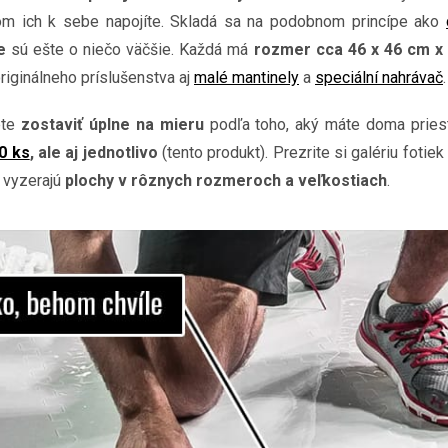
m ich k sebe napojíte. Skladá sa na podobnom princípe ako
e
sú ešte o niečo väčšie. Každá má
rozmer cca 46 x 46 cm x
riginálneho príslušenstva aj
malé mantinely
a
speciální nahrávač
.
ete
zostaviť úplne na mieru
podľa toho, aký máte doma pries
0 ks
, ale aj jednotlivo
(tento produkt). Prezrite si galériu fotie
o vyzerajú
plochy v rôznych rozmeroch a veľkostiach
.