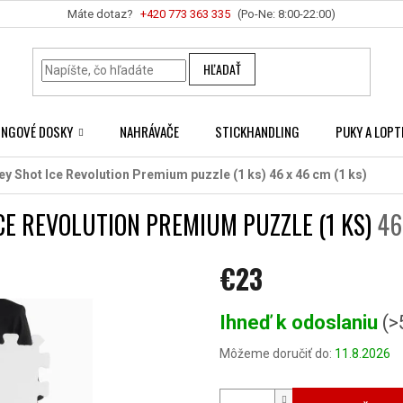
+420 ‭773 363 335
HĽADAŤ
INGOVÉ DOSKY
NAHRÁVAČE
STICKHANDLING
PUKY A LOPT
ey Shot Ice Revolution Premium puzzle (1 ks)
46 x 46 cm (1 ks)
CE REVOLUTION PREMIUM PUZZLE (1 KS)
46
€23
Jednotková
Ihneď k odoslaniu
(>
cena:
Môžeme doručiť do:
11.8.2026