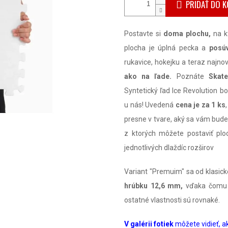
PRIDAŤ DO K
Postavte si
doma plochu,
na k
plocha je úplná pecka a
posú
rukavice, hokejku a teraz najnov
ako na ľade.
Poznáte
Skate
Syntetický ľad Ice Revolution bo
u nás! Uvedená
cena je za 1 ks
presne v tvare, aký sa vám bude 
z ktorých môžete postaviť pl
jednotlivých dlaždíc rozširov
Variant "Premuim" sa od klasick
hrúbku 12,6 mm,
vďaka čomu
ostatné vlastnosti sú rovnaké.
V galérii fotiek
môžete vidieť, a