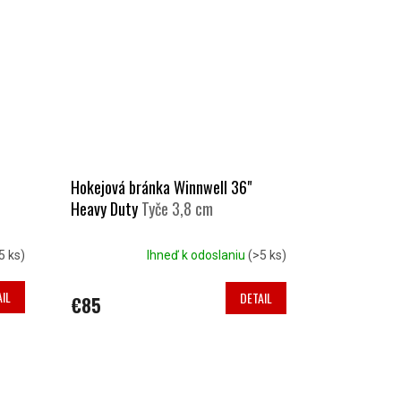
Hokejová bránka Winnwell 36"
Heavy Duty
Tyče 3,8 cm
5 ks)
Ihneď k odoslaniu
(>5 ks)
IL
DETAIL
€85