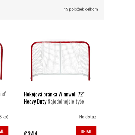
15
položiek celkom
ieť
Hokejová bránka Winnwell 72"
Heavy Duty
Najodolnejšie tyče
5 ks)
Na dotaz
IL
DETAIL
€244