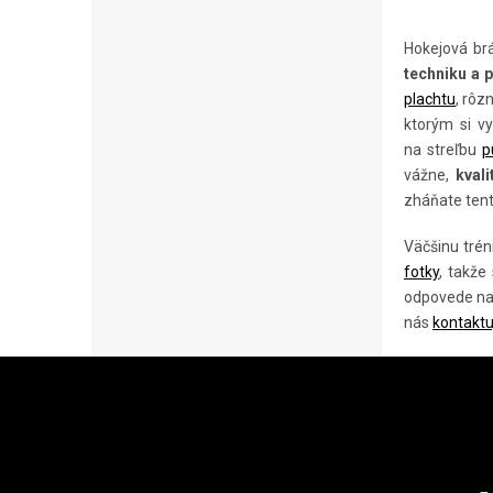
Hokejová br
techniku a p
plachtu
, rôz
ktorým si v
na streľbu
p
vážne,
kval
zháňate ten
Väčšinu tré
fotky
, takže
odpovede na 
nás
kontaktu
Z
Á
P
Ä
INSTAGRAM
KO
T
I