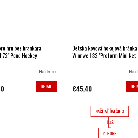
pre hru bez brankára
Detská kovová hokejová bránka
l 72" Pond Hockey
Winnwell 32 "Proform Mini Net
Na dotaz
Na d
DETAIL
DETA
50
€45,40
NAČÍTAŤ ĎALŠIE 3
S
1
2
T
O
R
HORE
V
Á