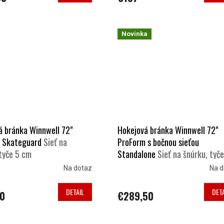
Novinka
á bránka Winnwell 72"
Hokejová bránka Winnwell 72"
 Skateguard
Sieť na
ProForm s bočnou sieťou
tyče 5 cm
Standalone
Sieť na šnúrku, tyč
cm
Na dotaz
Na d
DETAIL
DETA
50
€289,50