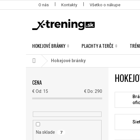
Prejsť
O nás
Kontakty
Všetko o nákupe
na
obsah
HOKEJOVÉ BRÁNKY
PLACHTY A TERČE
TRÉN
Domov
Hokejové bránky
B
HOKEJO
O
CENA
Č
N
€
15
€
290
Ý
Brá
ofic
P
A
N
Sie
E
L
Na sklade
7