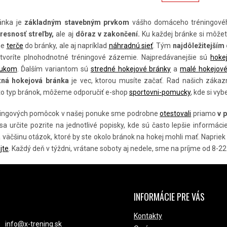
N
L
K
Á
O
ánka je
základným stavebným prvkom
vášho domáceho tréningovéh
V
D
resnosť streľby,
ale aj
dôraz v zakončení.
Ku každej bránke si môže
A
N
A
ne
terče
do bránky, ale aj napríklad
náhradnú sieť
. Tým
najdôležitejší
I
ytvoríte plnohodnotné tréningové zázemie. Najpredávanejšie sú
hokej
C
E
ukom
. Ďalším variantom sú
stredné hokejové bránky
a
malé hokejové
I
itná hokejová bránka
je vec, ktorou musíte začať. Rad našich zákaz
E
to typ bránok, môžeme odporučiť e-shop
sportovni-pomucky
, kde si vy
P
R
ningových pomôcok v našej ponuke sme podrobne
otestovali
priamo
v p
V
 sa určite pozrite na jednotlivé popisky, kde sú často lepšie inform
K
väčšinu otázok, ktoré by ste okolo bránok na hokej mohli mať. Naprie
jte
. Každý deň v týždni, vrátane soboty aj nedele, sme na príjme od 8-22
Y
V
Ý
P
INFORMÁCIE PRE VÁS
NTAKT
I
S
Kontakty
info
@
x-trening.sk