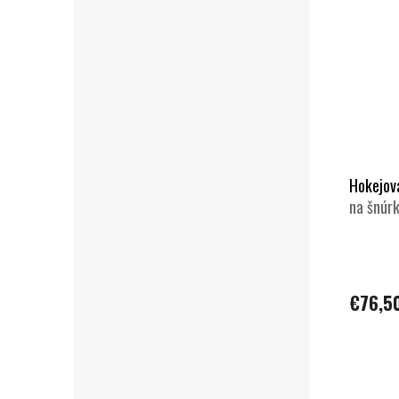
Hokejov
na šnúrk
€76,5