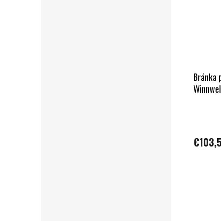
Bránka 
Winnwel
€103,