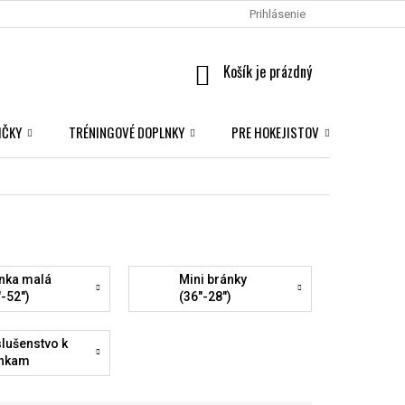
Prihlásenie
NÁKUPNÝ
KOŠÍK
IČKY
TRÉNINGOVÉ DOPLNKY
PRE HOKEJISTOV
NHL S
nka malá
Mini bránky
"-52")
(36"-28")
slušenstvo k
nkam