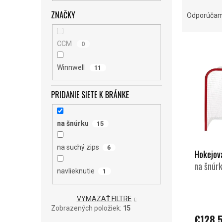
R
A
ZNAČKY
Odporúča
D
E
V
N
CCM
0
Ý
I
P
E
Winnwell
11
I
P
S
R
PRIDANIE SIETE K BRÁNKE
P
O
R
D
O
U
na šnúrku
15
D
K
U
T
na suchý zips
6
Hokejov
K
O
T
V
na šnúrk
navlieknutie
1
O
V
VYMAZAŤ FILTRE
Zobrazených položiek:
15
€128,