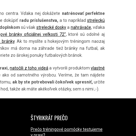
o centra. Vďaka nej dokážete
natrénovať perfektne
te dokúpiť
radu príslušenstva,
a to napríklad
streleckú
m doplnkom
sú však
strelecké dosky
a
nahrávače
, vďaka
ové bránky oficiálnej veľkosti 72"
, ktoré sú odolné aj
 bránky
. Ak to myslíte s hokejovým tréningom naozaj
níkov má doma na záhrade tiež bránky na futbal, ak
beriete zo širokej ponuky futbalových bránok.
raxi,
natočili z toho videá
a vytvorili produktom
vlastné
ácie ako od samotného výrobcu. Veríme, že tam nájdete
k tomu,
ak by ste potrebovali čokoľvek upresniť,
určite
 hod, takže ak máte akékoľvek otázky, sem s nimi ;-).
ŠTYRIKRÁT PREČO
Prečo tréningové pomôcky testujeme
v praxi?