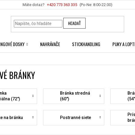
+420 ‭773 363 335
HĽADAŤ
INGOVÉ DOSKY
NAHRÁVAČE
STICKHANDLING
PUKY A LOPT
VÉ BRÁNKY
nka
Bránka stredná
Brá
iálna (72")
(60")
(54
Prí
te na bránku
Postranné siete
brá