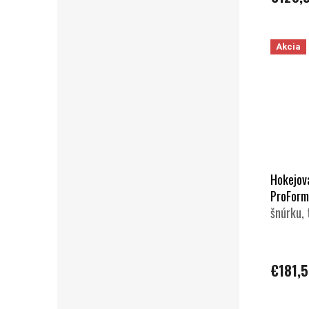
Akcia
Hokejov
ProForm
šnúrku, 
€181,