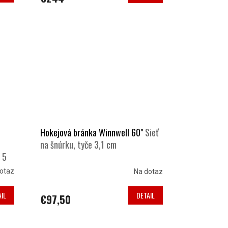
Hokejová bránka Winnwell 60"
Sieť
na šnúrku, tyče 3,1 cm
e 5
otaz
Na dotaz
IL
DETAIL
€97,50