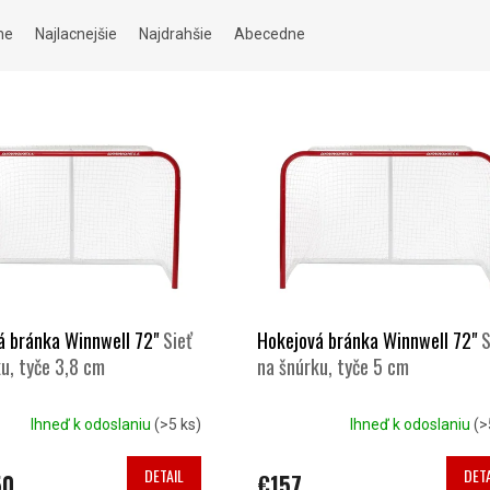
me
Najlacnejšie
Najdrahšie
Abecedne
á bránka Winnwell 72"
Sieť
Hokejová bránka Winnwell 72"
S
u, tyče 3,8 cm
na šnúrku, tyče 5 cm
Ihneď k odoslaniu
(>5 ks)
Ihneď k odoslaniu
(>
DETAIL
DETA
50
€157