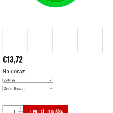
€13,72
Jednotková
Na dotaz
cena:
PRIDAŤ DO KOŠÍKA