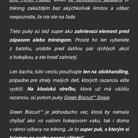
tréning zakaždým bez akýchkoľvek limitov a vôbec
nespoznáte, že nie ste na ľade.
Tieto puky sú tiež super ako
zahrievací element pred
zápasom alebo tréningom.
Proste ho len vyberiete
z batohu, urobíte
pred šatňou pár rýchlych akcií
s hokejkou, a ste hneď zahriatý.
Len bacha, túto verziu používajte
len na stickhandling,
prípadne pre strely malých detí, ktorých razanciu ešte
vydrží.
Na klasickú streľbu,
ktorá už má väčšiu
razanciu, sú potom puky
Green Biscuit™ Snipe
.
Green Biscuit™ je jednoducho vec, ktorá by nemala
chýbať ako vo vašom hokejovom vaku, tak i doma
v rámci výbavy na tréning. Je to
super puk, s ktorým si
tréningy na suchu
naozaj užijete!
"