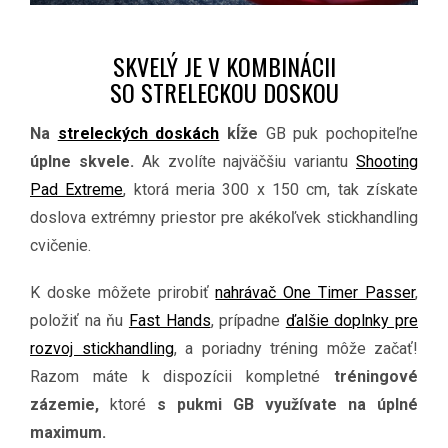
SKVELÝ JE V KOMBINÁCII
SO STRELECKOU DOSKOU
Na
streleckých doskách
kĺže
GB puk pochopiteľne
úplne skvele.
Ak zvolíte najväčšiu variantu
Shooting
Pad Extreme
, ktorá meria 300 x 150 cm, tak získate
doslova extrémny priestor pre akékoľvek stickhandling
cvičenie.
K doske môžete prirobiť
nahrávač One Timer Passer
,
položiť na ňu
Fast Hands
, prípadne
ďalšie doplnky pre
rozvoj stickhandling
, a poriadny tréning môže začať!
Razom máte k dispozícii kompletné
tréningové
zázemie,
ktoré
s pukmi GB využívate na úplné
maximum.