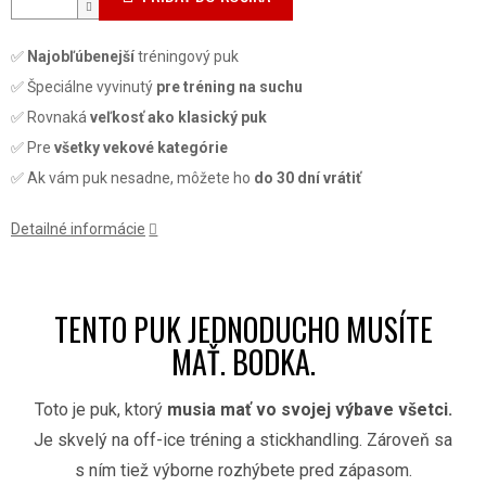
✅
Najobľúbenejší
tréningový puk
✅ Špeciálne vyvinutý
pre tréning na suchu
✅ Rovnaká
veľkosť ako klasický puk
✅ Pre
všetky vekové kategórie
✅ Ak vám puk nesadne, môžete ho
do 30 dní vrátiť
Detailné informácie
TENTO PUK JEDNODUCHO MUSÍTE
MAŤ. BODKA.
Toto je puk, ktorý
musia mať vo svojej výbave všetci.
Je skvelý na off-ice tréning a stickhandling. Zároveň sa
s ním tiež výborne rozhýbete pred zápasom.