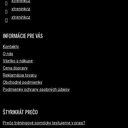
xtreninkcz
xtreninkcz
xtreninkcz
INFORMÁCIE PRE VÁS
Kontakty
O nás
Všetko o nákupe
Cena dopravy
Reklamácia tovaru
Obchodné podmienky
Podmienky ochrany osobných údajov
ŠTYRIKRÁT PREČO
Prečo tréningové pomôcky testujeme v praxi?