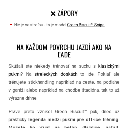
❌ ZÁPORY
Nie je na streľbu - to je model
Green Biscuit™ Snipe
NA KAŽDOM POVRCHU JAZDÍ AKO NA
ĽADE
Skúšali ste niekedy trénovať na suchu s
klasickými
pukmi
? Na
streleckých doskách
to ide. Pokiaľ ale
trénujete stickhandling napríklad na ceste, na podlahe
v garáži alebo napríklad na chodbe štadióna, tak to už
výrazne drhne.
Práve preto vznikol Green Biscuit™ puk, dnes už
prakticky
legenda medzi pukmi pre off-ice tréning.
Môžete ho vziať na betón, dlaždice, asfalt,