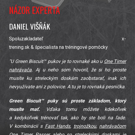
NÁZOR EXPERTA
DANIEL VIŠŇÁK
Spoluzakladateľ x-
trening.sk & špecialista na tréningové pomôcky
"U Green Biscuit™ pukov je to rovnaké ako u
One Timer
nahrávača
. Aj u neho som hovoril, že si ho proste
musíte ku streleckým doskám zaobstarať, inak ich
nevyužívate ani z polovice. A tu je to rovnaká pesnička.
Green Biscuit™ puky
sú proste základom, ktorý
musíte mať.
Vďaka tomu môžete kdekoľvek
a kedykoľvek trénovať tak, ako by ste boli na ľade.
V kombinácii s
Fast Hands
,
trojnožkou
,
nahrávačom
One Timer Passer
alebo
so streleckými doskami
je