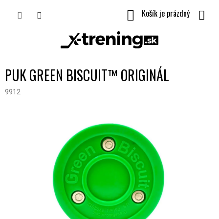
Prejsť
NÁKUPNÝ
na
obsah
KOŠÍK
PUK GREEN BISCUIT™ ORIGINÁL
9912