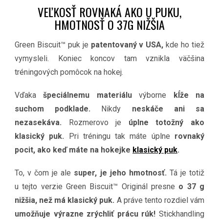
VEĽKOSŤ ROVNAKÁ AKO U PUKU,
HMOTNOSŤ O 37G NIŽŠIA
Green Biscuit™ puk je
patentovaný v USA,
kde ho tiež
vymysleli. Koniec koncov tam vznikla väčšina
tréningových pomôcok na hokej.
Vďaka
špeciálnemu materiálu
výborne
kĺže na
suchom podklade.
Nikdy
neskáče ani sa
nezasekáva.
Rozmerovo je
úplne totožný ako
klasický puk.
Pri tréningu tak máte úplne
rovnaký
pocit, ako keď máte na hokejke
klasický puk
.
To, v čom je ale
super, je jeho hmotnosť.
Tá je totiž
u tejto verzie Green Biscuit™ Originál presne
o 37 g
nižšia, než má klasický puk.
A práve tento rozdiel vám
umožňuje
výrazne zrýchliť prácu rúk!
Stickhandling