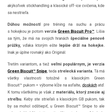
akýkoľvek stickhandling a klasické off-ice cvičenia, kde
sa nestrieľa.
Dúhou možností
pre tréning na suchu a prácu
s hokejkou je potom
verzia
Green Biscuit Pro™
. Líšia
sa tým, že má na svojich hranách
špeciálne penové
prúžky,
vďaka ktorým ešte
lepšie drží na hokejke.
Inak je úplne rovnaký ako Originál.
Tretím variantom, a tiež
veľmi populárnym, je verzia
Green Biscuit™ Snipe
, teda
strelecká varianta.
Tá má
všetky vlastnosti totožné s klasickým Green
Biscuit™ pukom = výborne kĺže na asfalte,
doskách
atď.
K tomu všetkému je však z
materiálu, ktorý znesie aj
streľbu.
Keby ste strieľali s klasickým GB pukom, tak
by sa mohol odštiepiť, u
Green Biscuit™ Snipe to ale