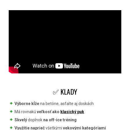
✅ KLADY
Výborne kĺže
na betóne, asfalte aj doskách
Má rovnakú
veľkosť ako
klasický puk
Skvelý
doplnok
na off-ice tréning
Využitie naprieč
všetkými
vekovými kategóriami