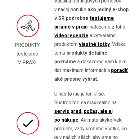
Väčšinu tréningových pomôcok
v našej ponuke
ako jediný e-shop
v SR podrobne
testujeme
priamo v praxi
, natáčame z toho
videorecenzie
a vytvárame
produktom
vlastné fotky
. Vďaka
PRODUKTY
tomu
produkty detailne
testujeme
poznáme
a dokážeme vám k nim
V PRAXI
dať maximum informácií a
poradiť
aké presne vybrať.
U nás to nie je len klišé.
Sústredíme sa maximálne na
servis pred, počas, ale aj
po nákupe
. Ak máte akýkoľvek
problém, vždy urobíme všetko, čo
je v našich silách, aby sme ho