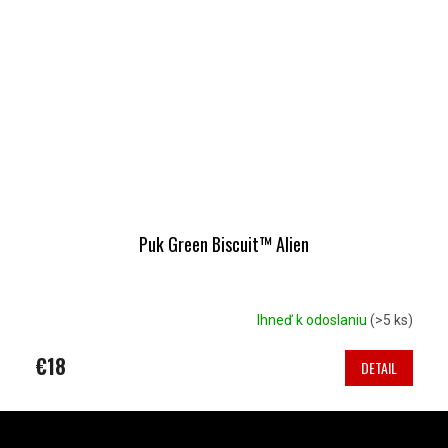
Puk Green Biscuit™ Alien
Ihneď k odoslaniu
(>5 ks)
€18
DETAIL
Z
Á