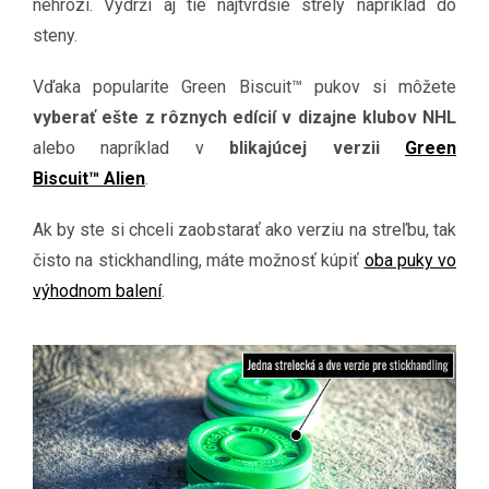
nehrozí. Vydrží aj tie najtvrdšie strely napríklad do
steny.
Vďaka popularite Green Biscuit™ pukov si môžete
vyberať ešte z rôznych edícií v dizajne klubov NHL
alebo napríklad v
blikajúcej verzii
Green
Biscuit™ Alien
.
Ak by ste si chceli zaobstarať ako verziu na streľbu, tak
čisto na stickhandling, máte možnosť kúpiť
oba puky vo
výhodnom balení
.